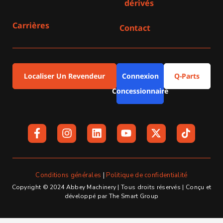
dérivés
Carrières
Contact
Localiser Un Revendeur
Connexion
Q-Parts
Concessionnaire
F
I
L
Y
X
a
n
i
o
-
c
s
n
u
t
e
t
k
t
w
b
a
e
u
i
o
g
d
b
t
Conditions générales
|
Politique de confidentialité
o
r
i
e
t
Copyright © 2024 Abbey Machinery | Tous droits réservés | Conçu et
k
a
n
e
développé par The Smart Group
-
m
r
f