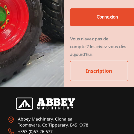
Vous n’avez pas de
compte ? Inscrivez-vous dès
aujourd’hui.
Inscription
Abbey Machinery, Clonalea,
Toomevara, Co Tipperary. E45 KX78
+353 (0)67 26 677