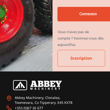
Vous n’avez pas de
compte ? Inscrivez-vous dès
aujourd’hui.
Inscription
Abbey Machinery, Clonalea,
Toomevara, Co Tipperary. E45 KX78
+353 (0)67 26 677