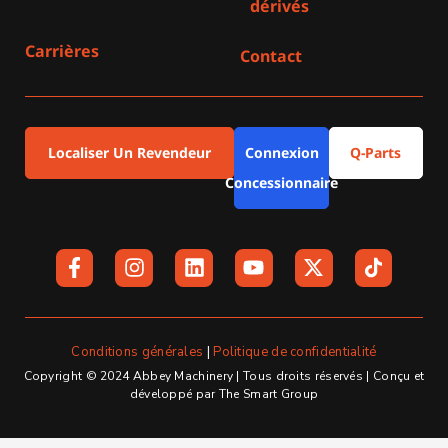
dérivés
Carrières
Contact
Localiser Un Revendeur
Connexion
Q-Parts
Concessionnaire
F
I
L
Y
X
a
n
i
o
-
c
s
n
u
t
e
t
k
t
w
b
a
e
u
i
o
g
d
b
t
Conditions générales
|
Politique de confidentialité
o
r
i
e
t
Copyright © 2024 Abbey Machinery | Tous droits réservés | Conçu et
k
a
n
e
développé par The Smart Group
-
m
r
f