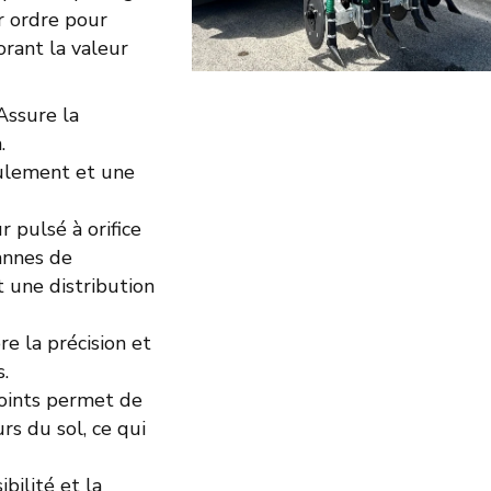
r ordre pour
orant la valeur
 Assure la
.
ulement et une
r pulsé à orifice
annes de
 une distribution
re la précision et
s.
points permet de
s du sol, ce qui
ibilité et la