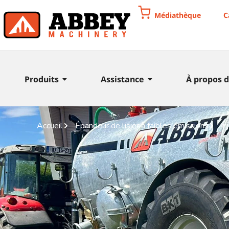
Médiathèque
C
Produits
Assistance
À propos 
Accueil
Épandeur de lisier à faibles émissions
In