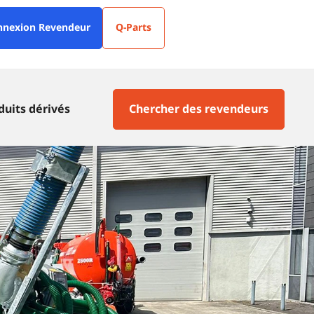
nnexion Revendeur
Q-Parts
duits dérivés
Chercher des revendeurs