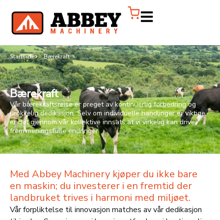
Startside
Bærekraft
Bærekraft
Vår bærekraftsreise er preget av kontinuerlig forbedring og
urokkelig dedikasjon. Selv om individuelle handlinger er viktige,
er det gjennom vår kollektive innsats at vi virkelig kan drive
frem meningsfulle endringer.
Med Abbey Machinery kjøper du ikke bare
en maskin; du investerer i en fremtid der
landbruket trives i harmoni med miljøet.
Vår forpliktelse til innovasjon matches av vår dedikasjon