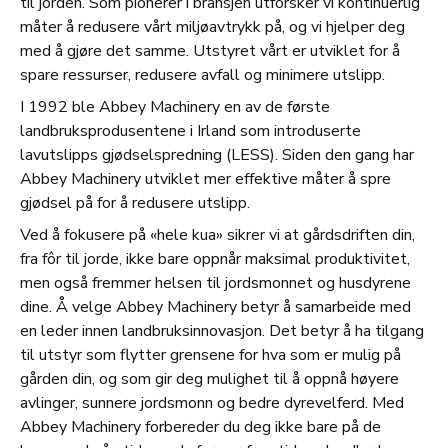
til jorden. Som pionerer i bransjen utforsker vi kontinuerlig
måter å redusere vårt miljøavtrykk på, og vi hjelper deg
med å gjøre det samme. Utstyret vårt er utviklet for å
spare ressurser, redusere avfall og minimere utslipp.
I 1992 ble Abbey Machinery en av de første
landbruksprodusentene i Irland som introduserte
lavutslipps gjødselspredning (LESS). Siden den gang har
Abbey Machinery utviklet mer effektive måter å spre
gjødsel på for å redusere utslipp.
Ved å fokusere på «hele kua» sikrer vi at gårdsdriften din,
fra fôr til jorde, ikke bare oppnår maksimal produktivitet,
men også fremmer helsen til jordsmonnet og husdyrene
dine. Å velge Abbey Machinery betyr å samarbeide med
en leder innen landbruksinnovasjon. Det betyr å ha tilgang
til utstyr som flytter grensene for hva som er mulig på
gården din, og som gir deg mulighet til å oppnå høyere
avlinger, sunnere jordsmonn og bedre dyrevelferd. Med
Abbey Machinery forbereder du deg ikke bare på de