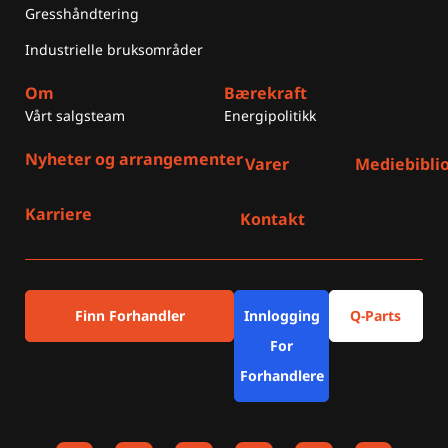
Gresshåndtering
Industrielle bruksområder
Om
Bærekraft
Vårt salgsteam
Energipolitikk
Nyheter og arrangementer
Varer
Mediebibli
Karriere
Kontakt
Finn Forhandler
Innlogging
Q-Parts
For
Forhandlere
F
I
L
Y
X