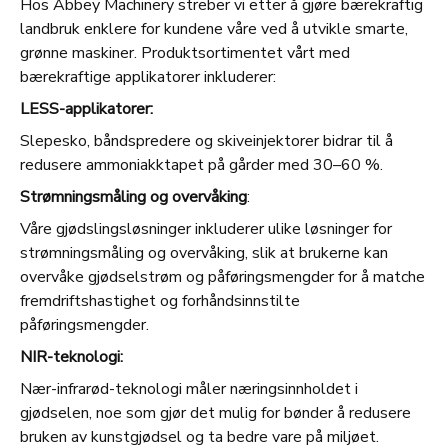
Hos Abbey Machinery streber vi etter å gjøre bærekraftig
landbruk enklere for kundene våre ved å utvikle smarte,
grønne maskiner. Produktsortimentet vårt med
bærekraftige applikatorer inkluderer:
LESS-applikatorer:
Slepesko, båndspredere og skiveinjektorer bidrar til å
redusere ammoniakktapet på gårder med 30–60 %.
Strømningsmåling og overvåking
:
Våre gjødslingsløsninger inkluderer ulike løsninger for
strømningsmåling og overvåking, slik at brukerne kan
overvåke gjødselstrøm og påføringsmengder for å matche
fremdriftshastighet og forhåndsinnstilte
påføringsmengder.
NIR-teknologi:
Nær-infrarød-teknologi måler næringsinnholdet i
gjødselen, noe som gjør det mulig for bønder å redusere
bruken av kunstgjødsel og ta bedre vare på miljøet.