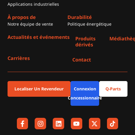
Applications industrielles
À propos de
Durabilité
Notre équipe de vente
Politique énergétique
Actualités et événements
Produits
Médiathè
dérivés
Carrières
Contact
Localiser Un Revendeur
Connexion
Q-Parts
Concessionnaire
F
I
L
Y
X
a
n
i
o
-
c
s
n
u
t
e
t
k
t
w