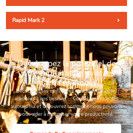
Rapid Mark 2
Développez le potentiel de
votre exploitation avec les
machines Abbey
Découvrez les meilleures machines agricoles
adaptées à vos besoins. Contactez-nous dès
aujourd’hui et découvrez comment nous pouvons
vous aider à maximiser votre productivité.