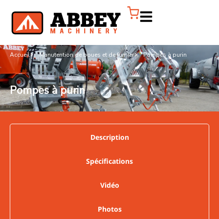
Accueil
Manutention de boues et de fumier
Pompes à purin
Pompes à purin
Description
Spécifications
Vidéo
Photos