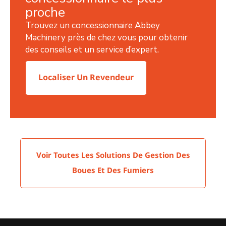
proche
Trouvez un concessionnaire Abbey
Machinery près de chez vous pour obtenir
des conseils et un service d’expert.
Localiser Un Revendeur
Voir Toutes Les Solutions De Gestion Des
Boues Et Des Fumiers