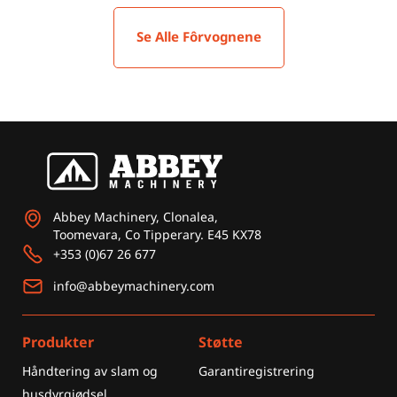
Se Alle Fôrvognene
Abbey Machinery, Clonalea,
Toomevara, Co Tipperary. E45 KX78
+353 (0)67 26 677
info@abbeymachinery.com
Produkter
Støtte
Håndtering av slam og
Garantiregistrering
husdyrgjødsel