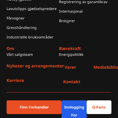
Registrering av garantikrav
Lavutslipps gjødselspredere
Internasjonal
Fôrvogner
Brosjyrer
Gresshåndtering
Industrielle bruksområder
Om
Bærekraft
Vårt salgsteam
Energipolitikk
Nyheter og arrangementer
Varer
Mediebibli
Karriere
Kontakt
Finn Forhandler
Innlogging
Q-Parts
For