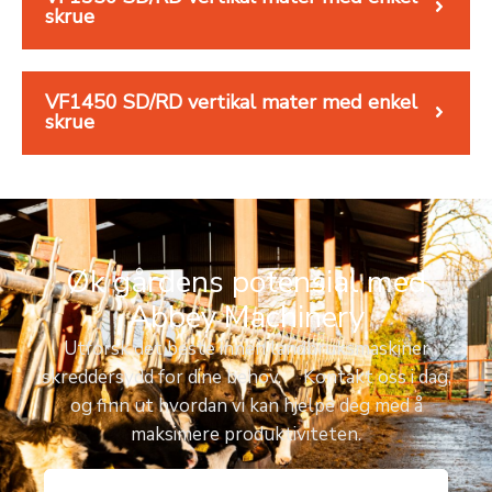
skrue
VF1450 SD/RD vertikal mater med enkel
skrue
Øk gårdens potensial med
Abbey Machinery
Utforsk det beste innen landbruksmaskiner
skreddersydd for dine behov. Kontakt oss i dag,
og finn ut hvordan vi kan hjelpe deg med å
maksimere produktiviteten.