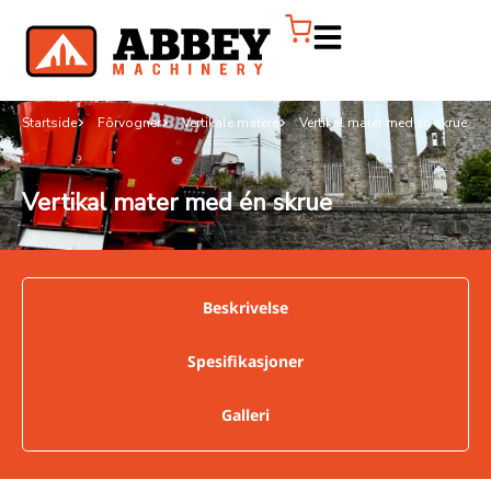
Startside
Fôrvogner
Vertikale matere
Vertikal mater med én skrue
Vertikal mater med én skrue
Beskrivelse
Spesifikasjoner
Galleri