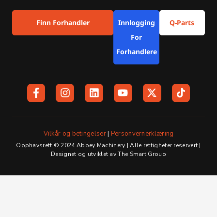
Finn Forhandler
Innlogging
Q-Parts
For
Forhandlere
F
I
L
Y
X
a
n
i
o
-
c
s
n
u
t
e
t
k
t
w
b
a
e
u
i
o
g
d
b
t
Vilkår og betingelser
|
Personvernerklæring
o
r
i
e
t
Opphavsrett © 2024 Abbey Machinery | Alle rettigheter reservert |
k
a
n
e
Designet og utviklet av The Smart Group
-
m
r
f