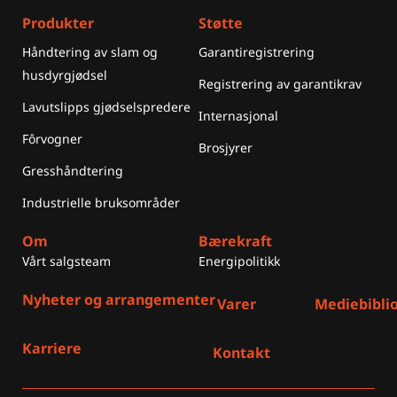
Produkter
Støtte
Håndtering av slam og
Garantiregistrering
husdyrgjødsel
Registrering av garantikrav
Lavutslipps gjødselspredere
Internasjonal
Fôrvogner
Brosjyrer
Gresshåndtering
Industrielle bruksområder
Om
Bærekraft
Vårt salgsteam
Energipolitikk
Nyheter og arrangementer
Varer
Mediebibli
Karriere
Kontakt