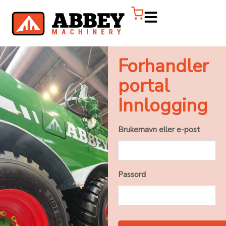
Forhandler
portal
Innlogging
Brukernavn eller e-post
Passord