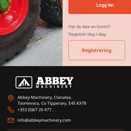
Har du ikke en konto?
Registrer deg i dag.
Registrering
Abbey Machinery, Clonalea,
Toomevara, Co Tipperary. E45 KX78
+353 (0)67 26 677
info@abbeymachinery.com