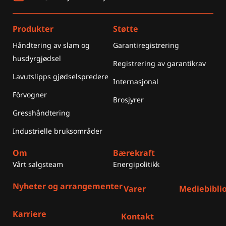
Produkter
Støtte
Håndtering av slam og
Garantiregistrering
husdyrgjødsel
Registrering av garantikrav
Lavutslipps gjødselspredere
Internasjonal
Fôrvogner
Brosjyrer
Gresshåndtering
Industrielle bruksområder
Om
Bærekraft
Vårt salgsteam
Energipolitikk
Nyheter og arrangementer
Varer
Mediebibli
Karriere
Kontakt