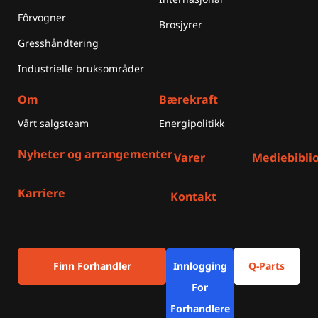
Fôrvogner
Brosjyrer
Gresshåndtering
Industrielle bruksområder
Om
Bærekraft
Vårt salgsteam
Energipolitikk
Nyheter og arrangementer
Varer
Mediebibli
Karriere
Kontakt
Finn Forhandler
Innlogging
Q-Parts
For
Forhandlere