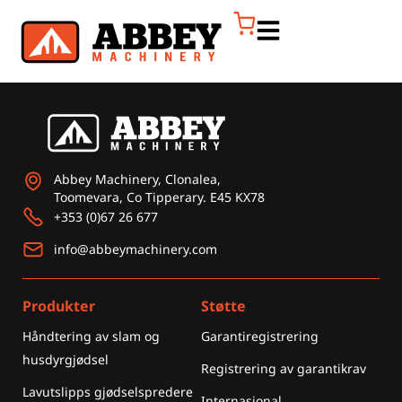
Abbey Machinery, Clonalea,
Toomevara, Co Tipperary. E45 KX78
+353 (0)67 26 677
info@abbeymachinery.com
Produkter
Støtte
Håndtering av slam og
Garantiregistrering
husdyrgjødsel
Registrering av garantikrav
Lavutslipps gjødselspredere
Internasjonal