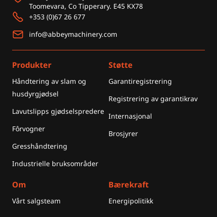
Toomevara, Co Tipperary. E45 KX78
+353 (0)67 26 677
info@abbeymachinery.com
Produkter
Støtte
Håndtering av slam og
Garantiregistrering
husdyrgjødsel
Registrering av garantikrav
Lavutslipps gjødselspredere
Internasjonal
Fôrvogner
Brosjyrer
Gresshåndtering
Industrielle bruksområder
Om
Bærekraft
Vårt salgsteam
Energipolitikk