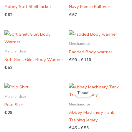
Abbey Soft Shell Jacket
Navy Fleece Pullover
€
62
€
67
Prisområde:
€ 90
til
Merchandise
€ 110
Merchandise
Padded Body warmer
Soft Shell Gilet Body Warmer
€
90
–
€
110
€
52
Prisområde:
€ 45
Tilbud!
til
Merchandise
€ 53
Merchandise
Polo Shirt
Abbey Machinery Tank
€
29
Training Jersey
€
45
–
€
53