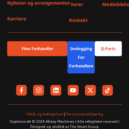
Nyheter og arrangementer
Varer
Mediebibli
Karriere
Kontakt
Finn Forhandler
Innlogging
Q-Parts
For
Forhandlere
F
I
L
Y
X
a
n
i
o
-
c
s
n
u
t
e
t
k
t
w
b
a
e
u
i
o
g
d
b
t
Vilkår og betingelser
|
Personvernerklæring
o
r
i
e
t
Opphavsrett © 2024 Abbey Machinery | Alle rettigheter reservert |
k
a
n
e
Designet og utviklet av The Smart Group