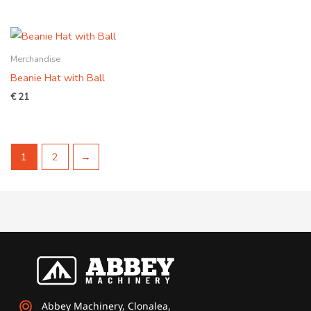
Merchandise
Beanie Hat with Ball
€
21
1
2
→
Abbey Machinery, Clonalea,