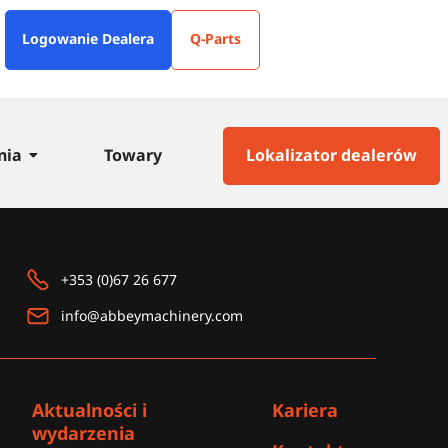
Logowanie Dealera
Q-Parts
nia
Towary
Lokalizator dealerów
+353 (0)67 26 677
info@abbeymachinery.com
Aktualności i
Kariera
wydarzenia