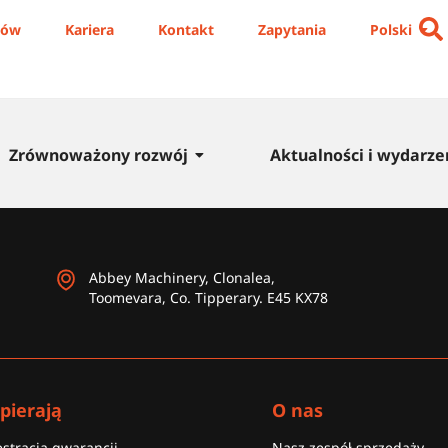
iów
Kariera
Kontakt
Zapytania
Polski
Zrównoważony rozwój
Aktualności i wydarze
Abbey Machinery, Clonalea,
Toomevara, Co. Tipperary. E45 KX78
pierają
O nas
estracja gwarancji
Nasz zespół sprzedaży