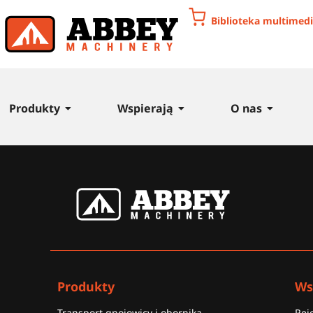
Biblioteka multimed
Produkty
Wspierają
O nas
Produkty
Ws
Transport gnojowicy i obornika
Rej