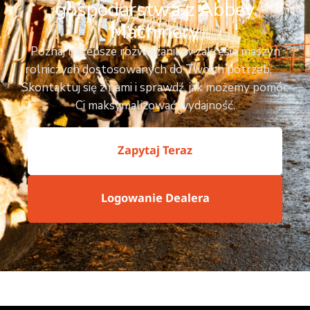
gospodarstwa z Abbey
Machinery
Poznaj najlepsze rozwiązania w zakresie maszyn
rolniczych dostosowanych do Twoich potrzeb.
Skontaktuj się z nami i sprawdź, jak możemy pomóc
Ci maksymalizować wydajność.
Zapytaj Teraz
Logowanie Dealera