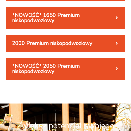
*NOWOŚĆ* 1650 Premium
niskopodwoziowy
2000 Premium niskopodwoziowy
*NOWOŚĆ* 2050 Premium
niskopodwoziowy
Zwiększ potencjał swojego