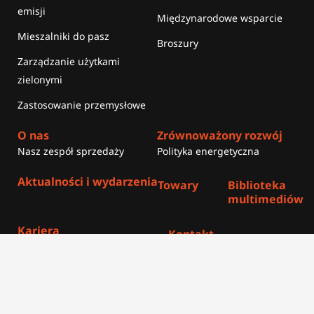
emisji
Międzynarodowe wsparcie
Mieszalniki do pasz
Broszury
Zarządzanie użytkami
zielonymi
Zastosowanie przemysłowe
O nas
Zrównoważony rozwój
Nasz zespół sprzedaży
Polityka energetyczna
Aktualności i wydarzenia
Towary
Biblioteka
multimediów
Kariera
Kontakt
Znajdź Dealera
Logowanie
Q-Parts