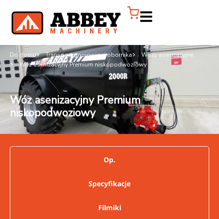
Do domu
Transport gnojowicy i obornika
Wozy asenizacyjne
Wóz asenizacyjny Premium niskopodwoziowy
Wóz asenizacyjny Premium
niskopodwoziowy
Op.
Specyfikacje
Filmiki