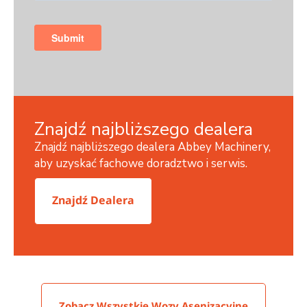
Znajdź najbliższego dealera
Znajdź najbliższego dealera Abbey Machinery,
aby uzyskać fachowe doradztwo i serwis.
Znajdź Dealera
Zobacz Wszystkie Wozy Asenizacyjne