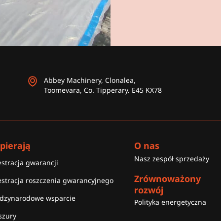
Abbey Machinery, Clonalea,
Toomevara, Co. Tipperary. E45 KX78
pierają
O nas
Nasz zespół sprzedaży
estracja gwarancji
Zrównoważony
estracja roszczenia gwarancyjnego
rozwój
dzynarodowe wsparcie
Polityka energetyczna
szury