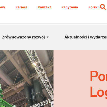
iów
Kariera
Kontakt
Zapytania
Polski
Zrównoważony rozwój
Aktualności i wydarze
Po
Lo