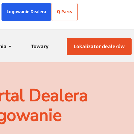
Logowanie Dealera
Q-Parts
nia
Towary
Lokalizator dealerów
rtal Dealera
gowanie