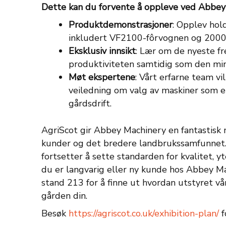
Dette kan du forvente å oppleve ved Abbey
Produktdemonstrasjoner
: Opplev hold
inkludert VF2100-fôrvognen og 2000
Eksklusiv innsikt
: Lær om de nyeste fr
produktiviteten samtidig som den min
Møt ekspertene
: Vårt erfarne team vi
veiledning om valg av maskiner som er
gårdsdrift.
AgriScot gir Abbey Machinery en fantastisk
kunder og det bredere landbrukssamfunnet. 
fortsetter å sette standarden for kvalitet,
du er langvarig eller ny kunde hos Abbey Ma
stand 213 for å finne ut hvordan utstyret vå
gården din.
Besøk
https://agriscot.co.uk/exhibition-plan/
f