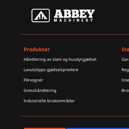
Produkter
St
Håndtering av slam og husdyrgjødsel
Gar
Lavutslipps gjødselspredere
Reg
Fôrvogner
Int
Gresshåndtering
Bro
Industrielle bruksområder