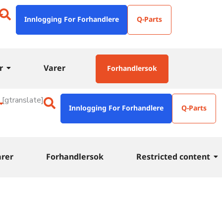
Innlogging For Forhandlere
Q-Parts
r
Varer
Forhandlersok
[gtranslate]
Innlogging For Forhandlere
Q-Parts
arer
Forhandlersok
Restricted content