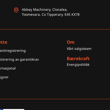
Abbey Machinery, Clonalea,
Toomevara, Co Tipperary. E45 KX78
øtte
Om
Vårt salgsteam
antiregistrering
Bærekraft
istrering av garantikrav
Energipolitikk
ernasjonal
sjyrer