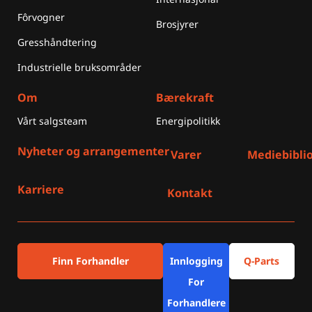
Fôrvogner
Brosjyrer
Gresshåndtering
Industrielle bruksområder
Om
Bærekraft
Vårt salgsteam
Energipolitikk
Nyheter og arrangementer
Varer
Mediebibli
Karriere
Kontakt
Finn Forhandler
Innlogging
Q-Parts
For
Forhandlere