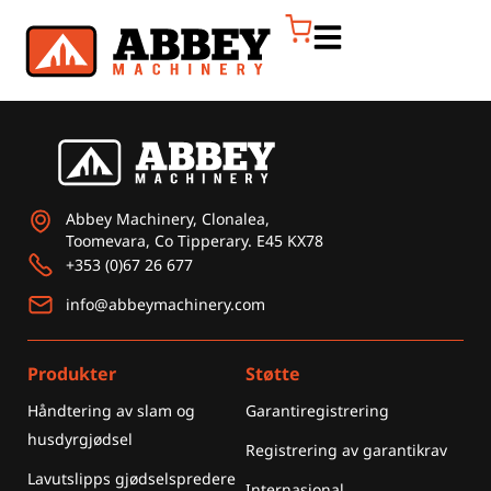
Abbey Machinery, Clonalea,
Toomevara, Co Tipperary. E45 KX78
+353 (0)67 26 677
info@abbeymachinery.com
Produkter
Støtte
Håndtering av slam og
Garantiregistrering
husdyrgjødsel
Registrering av garantikrav
Lavutslipps gjødselspredere
Internasjonal