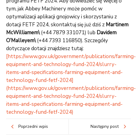
programu FETF 2024. Aby dowiedzieć się więcej o
tym, jak Abbey Machinery może pomóc w
optymalizacji aplikacji gnojowicy i skorzystaniu z
dotacji FETF 2024, skontaktuj się już dziś z
Martinem
McWilliamem\
(+44 7879 331071) lub
Davidem
O’Malleyem\
(+44 7393 116850). Szczegóły
dotyczące dotacji znajdziesz tutaj:
[https://www.gov.uk/government/publications/farming-
equipment-and-technology-fund-2024/slurry-
items-and-specifications-farming-equipment-and-
technology-fund-fetf-2024]
(https://www.gov.uk/government/publications/farming-
equipment-and-technology-fund-2024/slurry-
items-and-specifications-farming-equipment-and-
technology-fund-fetf-2024)
Poprzedni wpis
Następny post