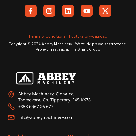
F
I
L
Y
X
a
n
i
o
-
c
s
n
u
t
e
t
k
t
w
b
a
e
u
i
o
g
d
b
t
Terms & Conditions
|
Polityka prywatności
o
r
i
e
t
Copyright © 2024 Abbey Machinery | Wszelkie prawa zastrzeżone |
k
a
n
e
Projekt i realizacja: The Smart Group
-
m
r
f
Abbey Machinery, Clonalea,
Toomevara, Co. Tipperary. E45 KX78
+353 (0)67 26 677
info@abbeymachinery.com