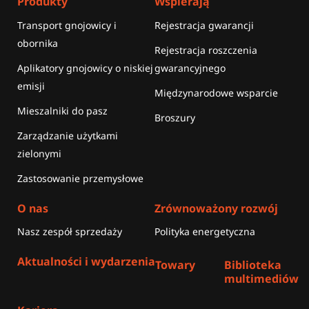
Produkty
Wspierają
Transport gnojowicy i
Rejestracja gwarancji
obornika
Rejestracja roszczenia
Aplikatory gnojowicy o niskiej
gwarancyjnego
emisji
Międzynarodowe wsparcie
Mieszalniki do pasz
Broszury
Zarządzanie użytkami
zielonymi
Zastosowanie przemysłowe
O nas
Zrównoważony rozwój
Nasz zespół sprzedaży
Polityka energetyczna
Aktualności i wydarzenia
Towary
Biblioteka
multimediów