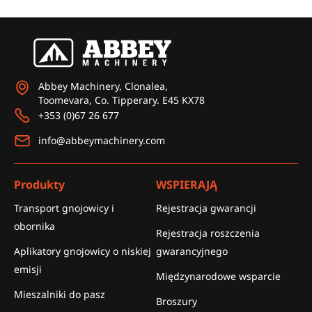
Abbey Machinery, Clonalea,
Toomevara, Co. Tipperary. E45 KX78
+353 (0)67 26 677
info@abbeymachinery.com
Produkty
WSPIERAJĄ
Transport gnojowicy i
Rejestracja gwarancji
obornika
Rejestracja roszczenia
Aplikatory gnojowicy o niskiej
gwarancyjnego
emisji
Międzynarodowe wsparcie
Mieszalniki do pasz
Broszury