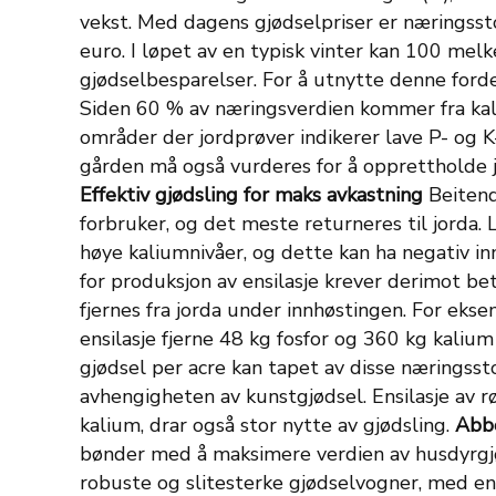
vekst. Med dagens gjødselpriser er næringssto
euro. I løpet av en typisk vinter kan 100 mel
gjødselbesparelser.
For å utnytte denne forde
Siden 60 % av næringsverdien kommer fra kaliu
områder der jordprøver indikerer lave P- og K
gården må også vurderes for å opprettholde j
Effektiv gjødsling for maks avkastning
Beitend
forbruker, og det meste returneres til jorda. Li
høye kaliumnivåer, og dette kan ha negativ in
for produksjon av ensilasje krever derimot bet
fjernes fra jorda under innhøstingen.
For eksem
ensilasje fjerne 48 kg fosfor og 360 kg kaliu
gjødsel per acre kan tapet av disse næringsst
avhengigheten av kunstgjødsel. Ensilasje av r
kalium, drar også stor nytte av gjødsling.
Abbe
bønder med å maksimere verdien av husdyrgjø
robuste og slitesterke gjødselvogner, med en k