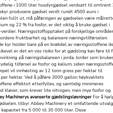
ffene i 1000 liter husdyrgjødsel verdsatt til omtrent
kekyr produsere gjødsel verdt rundt 4500 euro i
len fullt ut, må påføringen av gjødselen være målrett
m og 22 % fra fosfor, er det viktig å bruke gjødsel i
-verdier. Næringsstoffopptaket på forskjellige område
ordens fruktbarhet og balansere næringstilførselen.
e kyr holder bare på en brøkdel av næringsstoffene d
kevel er det en viss risiko for at gjødsling kan føre til 
nvirkning på næringsbalansen i jorda. Jorder som bruke
ydelig tilførsel av fosfor og kalium, siden næringsstof
pel vil innhøsting av 12 tonn gress per hektar til
m per hektar. Ved å påføre 3000 gallon høykvalitets
offene effektivt etterfylles, og samtidig minimeres
ød kløver, som krever lite nitrogen, men mye fosfor og
y Machinerys avanserte gjødslingsløsninger
For å hje
dselen, tilbyr Abbey Machinery et omfattende utvalg
apasitet fra 5 000 til 30 000 liter. Disse