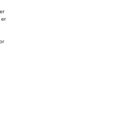
er
 er
or