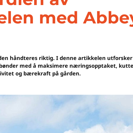
elen med Abbe
 den håndteres riktig. I denne artikkelen utforsk
e bønder med å maksimere næringsopptaket, kutte
ivitet og bærekraft på gården.