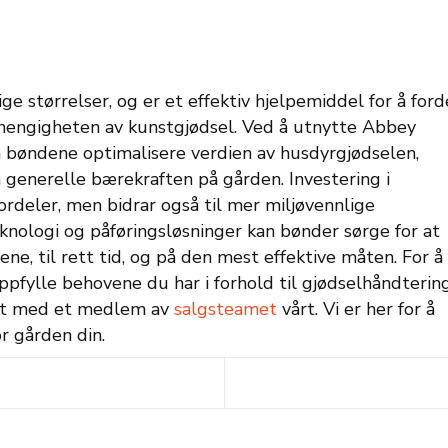
lige størrelser, og er et effektiv hjelpemiddel for å ford
hengigheten av kunstgjødsel.
Ved å utnytte Abbey
an bøndene optimalisere verdien av husdyrgjødselen,
 generelle bærekraften på gården. Investering i
ordeler, men bidrar også til mer miljøvennlige
nologi og påføringsløsninger kan bønder sørge for at
fene, til rett tid, og på den mest effektive måten.
For å
fylle behovene du har i forhold til gjødselhåndtering
akt med et medlem av
salgsteamet
vårt. Vi er her for å
r gården din.