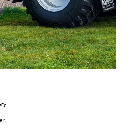
ery
er.