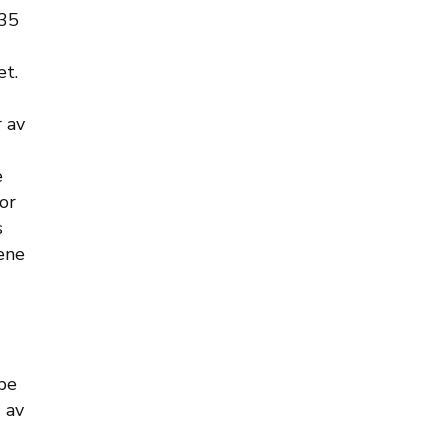
 35
et.
r av
e
for
s
fene
lpe
 av