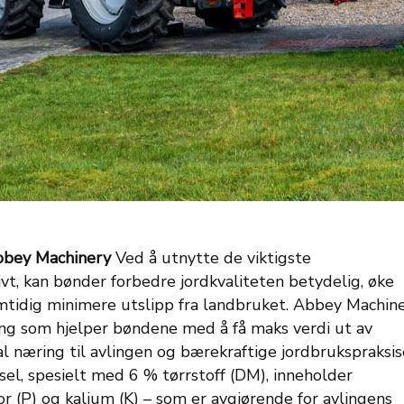
bbey Machinery
Ved å utnytte de viktigste
ivt, kan bønder forbedre jordkvaliteten betydelig, øke
mtidig minimere utslipp fra landbruket. Abbey Machin
ring som hjelper bøndene med å få maks verdi ut av
 næring til avlingen og bærekraftige jordbrukspraksis
el, spesielt med 6 % tørrstoff (DM), inneholder
for (P) og kalium (K) – som er avgjørende for avlingens