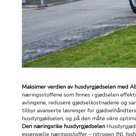
Maksimer verdien av husdyrgjødselen med A
næringsstoffene som finnes i gjødselen effekt
avlingene, redusere gjødselkostnadene og sa
tilbyr avanserte løsninger for gjødselhåndte
husdyrgjødselen, og på den måte sikre optimal
Den næringsrike husdyrgjødselen
Husdyrgjøds
essensielle næringsstoffer – nitrogen (N), fos