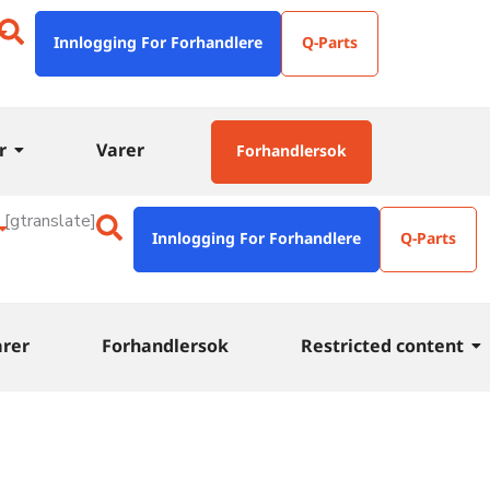
Innlogging For Forhandlere
Q-Parts
r
Varer
Forhandlersok
[gtranslate]
Innlogging For Forhandlere
Q-Parts
arer
Forhandlersok
Restricted content