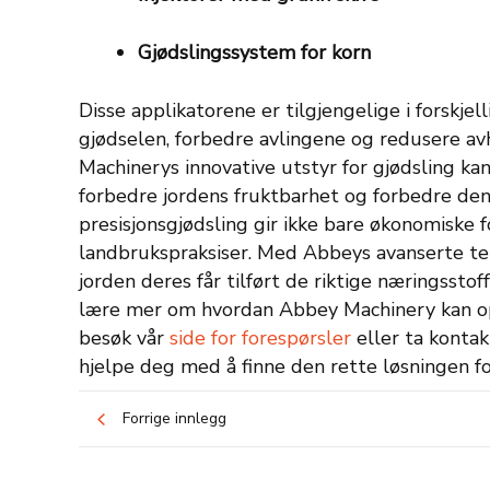
Gjødslingssystem for korn
Disse applikatorene er tilgjengelige i forskjel
gjødselen, forbedre avlingene og redusere av
Machinerys innovative utstyr for gjødsling k
forbedre jordens fruktbarhet og forbedre den
presisjonsgjødsling gir ikke bare økonomiske f
landbrukspraksiser. Med Abbeys avanserte tek
jorden deres får tilført de riktige næringsstof
lære mer om hvordan Abbey Machinery kan opp
besøk vår
side for forespørsler
eller ta kont
hjelpe deg med å finne den rette løsningen fo
Forrige innlegg