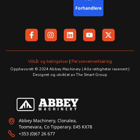
Forhandlere
F
I
L
Y
X
a
n
i
o
-
c
s
n
u
t
e
t
k
t
w
b
a
e
u
i
o
g
d
b
t
Vilkår og betingelser
|
Personvernerklæring
o
r
i
e
t
Opphavsrett © 2024 Abbey Machinery | Alle rettigheter reservert |
k
a
n
e
Designet og utviklet av The Smart Group
-
m
r
f
Abbey Machinery, Clonalea,
Toomevara, Co Tipperary. E45 KX78
+353 (0)67 26 677