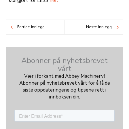
klargjort for LESS
her
.
Forrige innlegg
Neste innlegg
Abonner på nyhetsbrevet
vårt
Vær i forkant med Abbey Machinery!
Abonner på nyhetsbrevet vårt for å få de
siste oppdateringene og tipsene rett i
innboksen din.