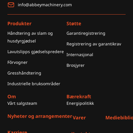
info@abbeymachinery.com
Produkter
Støtte
Håndtering av slam og
Garantiregistrering
husdyrgjødsel
Registrering av garantikrav
Lavutslipps gjødselspredere
Internasjonal
Fôrvogner
Brosjyrer
Gresshåndtering
Industrielle bruksområder
Om
Bærekraft
Vårt salgsteam
Energipolitikk
Nyheter og arrangementer
Varer
Mediebibli
Karriere