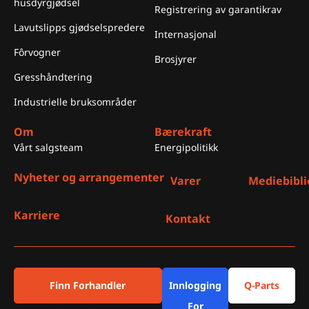
husdyrgjødsel
Registrering av garantikrav
Lavutslipps gjødselspredere
Internasjonal
Fôrvogner
Brosjyrer
Gresshåndtering
Industrielle bruksområder
Om
Bærekraft
Vårt salgsteam
Energipolitikk
Nyheter og arrangementer
Varer
Mediebibli
Karriere
Kontakt
Finn Forhandler
Innlogging
Q-Parts
For