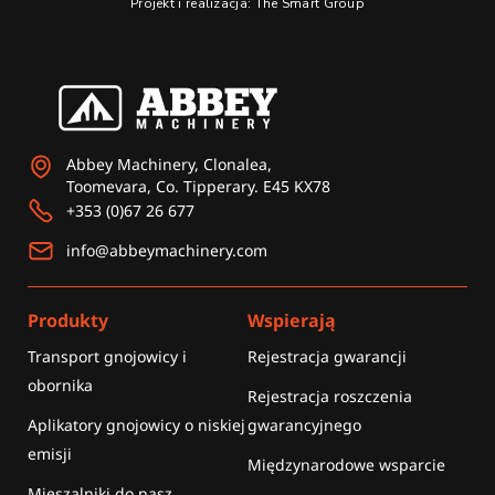
Projekt i realizacja: The Smart Group
-
m
r
f
Abbey Machinery, Clonalea,
Toomevara, Co. Tipperary. E45 KX78
+353 (0)67 26 677
info@abbeymachinery.com
Produkty
Wspierają
Transport gnojowicy i
Rejestracja gwarancji
obornika
Rejestracja roszczenia
Aplikatory gnojowicy o niskiej
gwarancyjnego
emisji
Międzynarodowe wsparcie
Mieszalniki do pasz