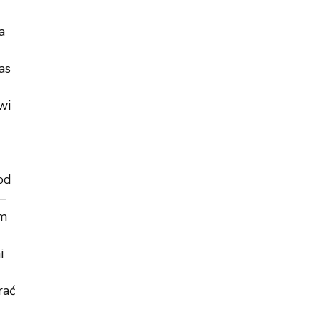
a
as
wi
od
–
ym
i
rać