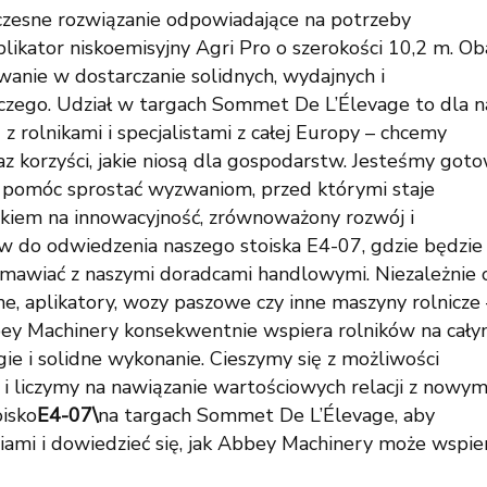
esne rozwiązanie odpowiadające na potrzeby
likator niskoemisyjny Agri Pro o szerokości 10,2 m. Ob
wanie w dostarczanie solidnych, wydajnych i
czego. Udział w targach Sommet De L’Élevage to dla n
 rolnikami i specjalistami z całej Europy – chcemy
 korzyści, jakie niosą dla gospodarstw. Jesteśmy goto
 pomóc sprostać wyzwaniom, przed którymi staje
skiem na innowacyjność, zrównoważony rozwój i
w do odwiedzenia naszego stoiska E4-07, gdzie będzie
ozmawiać z naszymi doradcami handlowymi. Niezależnie 
ne, aplikatory, wozy paszowe czy inne maszyny rolnicze 
bey Machinery konsekwentnie wspiera rolników na cał
ie i solidne wykonanie. Cieszymy się z możliwości
 liczymy na nawiązanie wartościowych relacji z nowym
oisko
E4-07\
na targach Sommet De L’Élevage, aby
iami i dowiedzieć się, jak Abbey Machinery może wspie