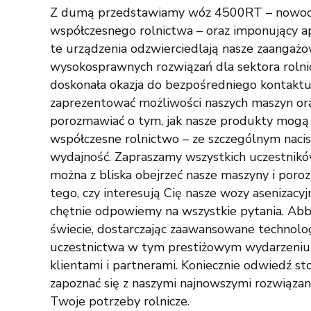
Z dumą przedstawiamy wóz 4500RT – nowocz
współczesnego rolnictwa – oraz imponujący ap
te urządzenia odzwierciedlają nasze zaangażo
wysokosprawnych rozwiązań dla sektora rolni
doskonała okazja do bezpośredniego kontaktu z
zaprezentować możliwości naszych maszyn oraz
porozmawiać o tym, jak nasze produkty mogą
współczesne rolnictwo – ze szczególnym naci
wydajność. Zapraszamy wszystkich uczestnikó
można z bliska obejrzeć nasze maszyny i por
tego, czy interesują Cię nasze wozy asenizacyj
chętnie odpowiemy na wszystkie pytania. Ab
świecie, dostarczając zaawansowane technolog
uczestnictwa w tym prestiżowym wydarzeniu i
klientami i partnerami. Koniecznie odwiedź st
zapoznać się z naszymi najnowszymi rozwiązan
Twoje potrzeby rolnicze.